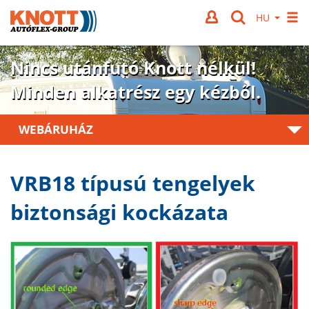
Nincs utánfutó Knott nélkül!
Minden alkatrész egy kézből.
WEBÁRUHÁZ
VRB18 típusú tengelyek
biztonsági kockázata