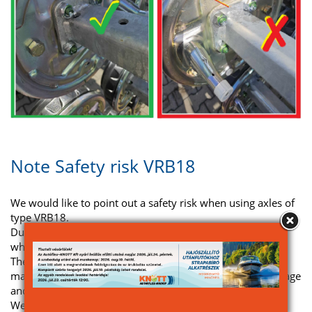
Note Safety risk VRB18
We would like to point out a safety risk when using axles of
type VRB18.
Due to a faulty batch, there is an increased risk of failure
when using this type of axle.
Therefore, please check whether the axle has been
manufactured correctly before use. Please refer to the image
and the following PDF files for more information.
We apologize for the faulty design.