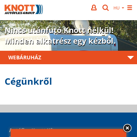
Nincs utánfutó Knott nélkül!
Minden alkatrész egy kézből.
WEBÁRUHÁZ
Cégünkről
Autóflex-Knott Kft.