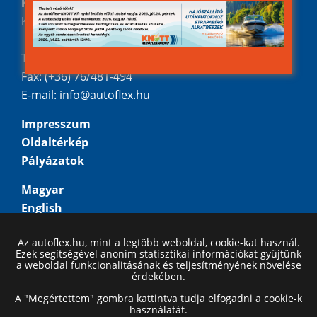
Kecskemét,
Kadafalva-Heliport
Tel.: (+36) 76/481-515
Fax: (+36) 76/481-494
E-mail:
info@autoflex.hu
Impresszum
Oldaltérkép
Pályázatok
Magyar
English
Deutsch
Az autoflex.hu, mint a legtöbb weboldal, cookie-kat használ.
Русский
Ezek segítségével anonim statisztikai információkat gyűjtünk
a weboldal funkcionalitásának és teljesítményének növelése
érdekében.
A "Megértettem" gombra kattintva tudja elfogadni a cookie-k
használatát.