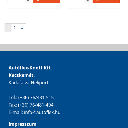
1
2
→
Autóflex-Knott Kft.
Kecskemét,
Kadafalva-Heliport
Tel.: (+36) 76/481-515
Fax: (+36) 76/481-494
E-mail:
info@autoflex.hu
Impresszum