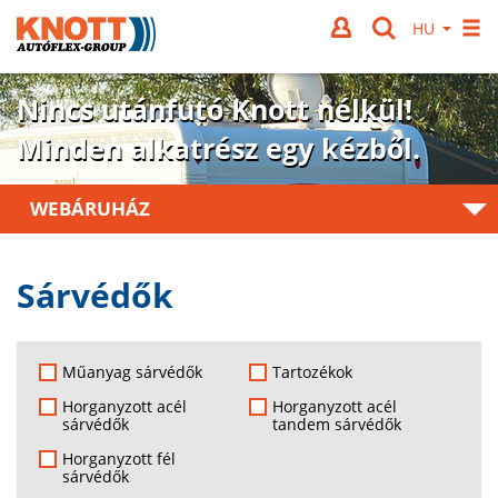
Nincs utánfutó Knott nélkül!
Minden alkatrész egy kézből.
WEBÁRUHÁZ
Sárvédők
Műanyag sárvédők
Tartozékok
Horganyzott acél
Horganyzott acél
sárvédők
tandem sárvédők
Horganyzott fél
sárvédők