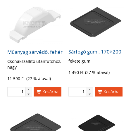
Sárfogó gumi, 170×200
Műanyag sárvédő, fehér
fekete gumi
Csónakszállító utánfutóhoz,
nagy
1 490
Ft
(27 % áfával)
11 590
Ft
(27 % áfával)
Kosárba
Kosárba