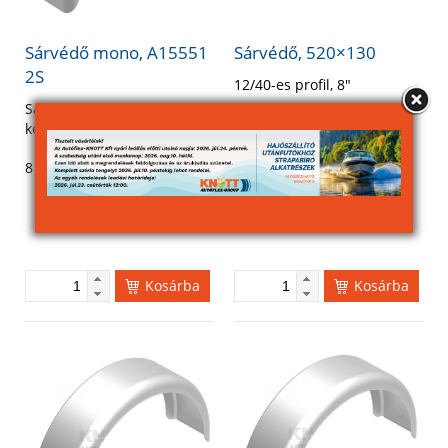
Sárvédő mono, A15551
Sárvédő, 520×130
2S
12/40-es profil, 8″
Sárvédő 13″, 145-ös
15 919
Ft
(27 % áfával)
kerékhez, 5 furattal
8 090
Ft
(27 % áfával)
Kosárba
Kosárba