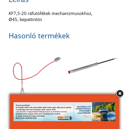
KF7,5-20 ráfutófékek mechanizmusokhoz,
Ø45, bepattintós
Hasonló termékek
Szakadófékkötél kpl. l
Gázlengéscsillapító KF
=1200
G35-höz
0036-os
2 790
Ft
(27 % áfával)