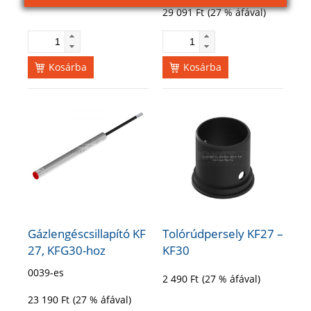
29 091
Ft
(27 % áfával)
Kosárba
Kosárba
Gázlengéscsillapító KF
Tolórúdpersely KF27 –
27, KFG30-hoz
KF30
0039-es
2 490
Ft
(27 % áfával)
23 190
Ft
(27 % áfával)