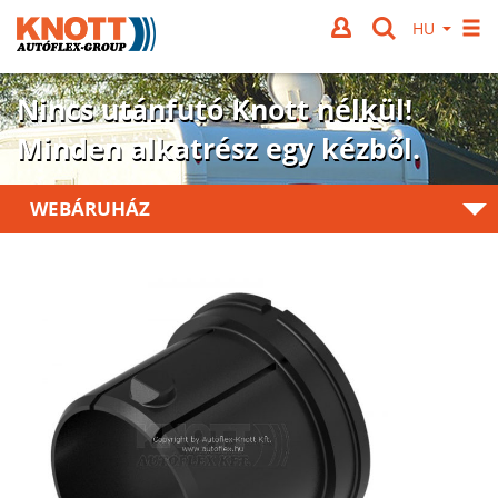
Nincs utánfutó Knott nélkül!
Minden alkatrész egy kézből.
WEBÁRUHÁZ