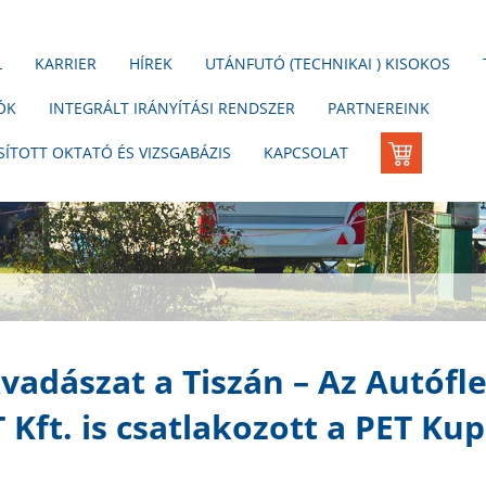
L
KARRIER
HÍREK
UTÁNFUTÓ (TECHNIKAI ) KISOKOS
ÓK
INTEGRÁLT IRÁNYÍTÁSI RENDSZER
PARTNEREINK
élkül!
KOSÁR
SÍTOTT OKTATÓ ÉS VIZSGABÁZIS
KAPCSOLAT
kézből.
vadászat a Tiszán – Az Autófle
Kft. is csatlakozott a PET Ku