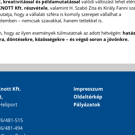
l, kreativitással és példamutatással
valódi változást lehet elér
KNOTT Kft. részvétele
, valamint H. Szabó Zita és Király Fanni s
mutatja, hogy a vállalati szféra is komoly szerepet vállalhat a
lemben – nemcsak szavakkal, hanem tettekkel is.
, hogy az ilyen események túlmutatnak az adott hétvégén:
hatás
a, döntésekre, közösségekre – és végső soron a jövőnkre.
nott Kft.
Impresszum
t,
Oldaltérkép
Heliport
Pályázatok
 76/481-515
 76/481-494