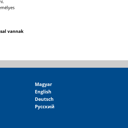
ni.
zemélyes
sal vannak
Magyar
English
Deutsch
Русский