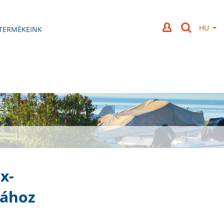
TERMÉKEINK
x-
pához