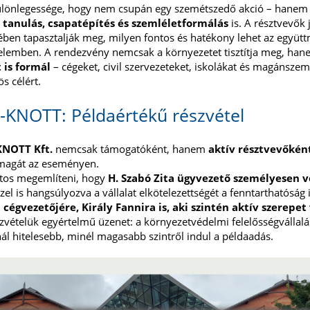
ülönlegessége, hogy nem csupán egy szemétszedő akció – hanem
tanulás, csapatépítés és szemléletformálás
is. A résztvevők 
ében tapasztalják meg, milyen fontos és hatékony lehet az együt
lemben. A rendezvény nemcsak a környezetet tisztítja meg, ha
 is formál
– cégeket, civil szervezeteket, iskolákat és magánsze
s célért.
x-KNOTT: Példaértékű részvétel
KNOTT Kft.
nemcsak támogatóként, hanem
aktív résztvevőkén
 magát az eseményen.
tos megemlíteni, hogy
H. Szabó Zita ügyvezető személyesen v
l is hangsúlyozva a vállalat elkötelezettségét a fenntarthatóság 
.
cégvezetőjére,
Király Fannira is, aki szintén aktív szerepet 
szvételük egyértelmű üzenet: a környezetvédelmi felelősségvállal
nál hitelesebb, minél magasabb szintről indul a példaadás.