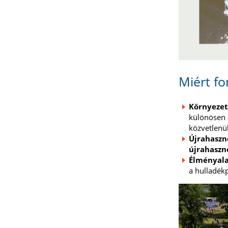
Miért fo
Környezet
különösen á
közvetlenül
Újrahaszn
újrahaszn
Élményala
a hulladék