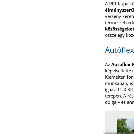
A PET Kupa k
élményszerű 
verseny keret
természetvéde
közösségeket
össze egy közö
Autófle
Az
Autóflex-
képviseltette
Kiemelten fon
munkában, ezze
igaz a LUX Kft
terepen. A ré
dolga – és an