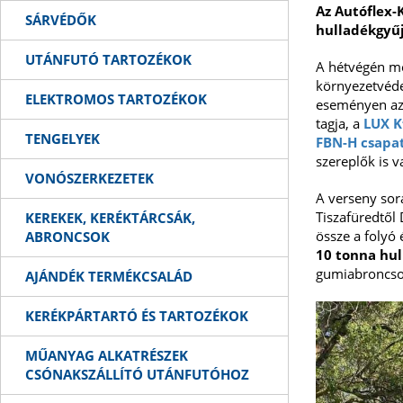
Az Autóflex-K
SÁRVÉDŐK
hulladékgyűj
UTÁNFUTÓ TARTOZÉKOK
A hétvégén m
környezetvéde
ELEKTROMOS TARTOZÉKOK
eseményen a
tagja, a
LUX K
TENGELYEK
FBN-H csapa
szereplők is v
VONÓSZERKEZETEK
A verseny sor
Tiszafüredtől
KEREKEK, KERÉKTÁRCSÁK,
össze a folyó
ABRONCSOK
10 tonna hu
gumiabroncsok
AJÁNDÉK TERMÉKCSALÁD
KERÉKPÁRTARTÓ ÉS TARTOZÉKOK
MŰANYAG ALKATRÉSZEK
CSÓNAKSZÁLLÍTÓ UTÁNFUTÓHOZ