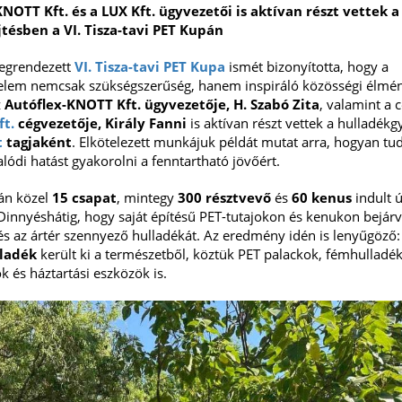
NOTT Kft. és a LUX Kft. ügyvezetői is aktívan részt vettek a
tésben a VI. Tisza-tavi PET Kupán
egrendezett
VI. Tisza-tavi PET Kupa
ismét bizonyította, hogy a
lem nemcsak szükségszerűség, hanem inspiráló közösségi élmény
z
Autóflex-KNOTT Kft. ügyvezetője, H. Szabó Zita
, valamint a 
ft.
cégvezetője, Király Fanni
is aktívan részt vettek a hulladékg
t
tagjaként
. Elkötelezett munkájuk példát mutat arra, hogyan tud
alódi hatást gyakorolni a fenntartható jövőért.
án közel
15 csapat
, mintegy
300 résztvevő
és
60 kenus
indult 
 Dinnyéshátig, hogy saját építésű PET-tutajokon és kenukon bejárv
 és az ártér szennyező hulladékát. Az eredmény idén is lenyűgöző
lladék
került ki a természetből, köztük PET palackok, fémhulladék
 és háztartási eszközök is.