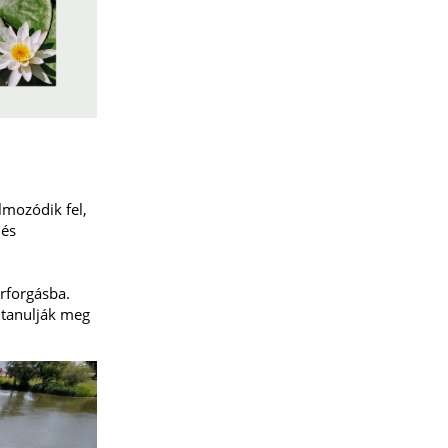
mozódik fel,
 és
örforgásba.
 tanulják meg