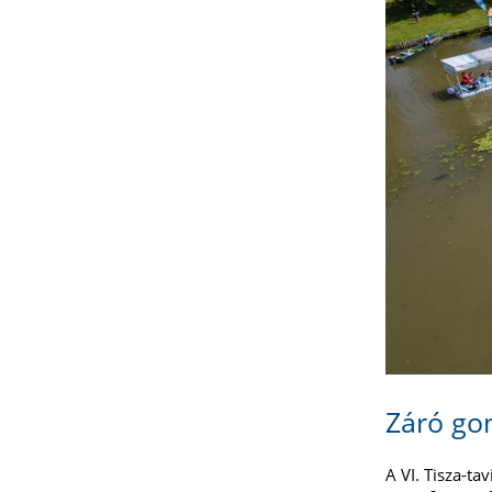
Záró go
A VI. Tisza-ta