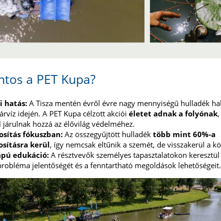
ntos a PET Kupa?
i hatás:
A Tisza mentén évről évre nagy mennyiségű hulladék hal
rvíz idején. A PET Kupa célzott akciói
életet adnak a folyónak
,
 járulnak hozzá az élővilág védelméhez.
osítás fókuszban:
Az összegyűjtött hulladék
több mint 60%-a
osításra kerül
, így nemcsak eltűnik a szemét, de visszakerül a k
pú edukáció:
A résztvevők személyes tapasztalatokon keresztül
probléma jelentőségét és a fenntartható megoldások lehetőségeit.