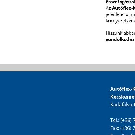
összefogássa
Az
Autóflex-
jelenléte jól 
környezetvéde
Hiszünk abban
gondolkodásr
Autóflex-K
Kecskemé
Kadafalva-
Tel.: (+36)
Fax: (+36)