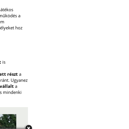
játékos
tműködés a
nem
mélyeket hoz
t
is
ett részt
a
iránt. Ugyanez
vállalt
a
ás mindenki