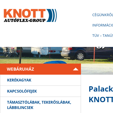
CÉGÜNKRŐ
INFORMÁCI
Nincs utánfutó Knott n
TÜV – TANÚ
Minden alkatrész egy 
WEBÁRUHÁZ
KERÉKAGYAK
Palack
KAPCSOLÓFEJEK
KNOTT 
TÁMASZTÓLÁBAK, TEKERŐSLÁBAK,
LÁBBILINCSEK