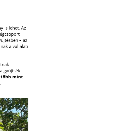
 is lehet. Az
cégcsoport
yűjtésben – az
nak a vállalati
útnak
a gyűjtsék
:
több mint
,