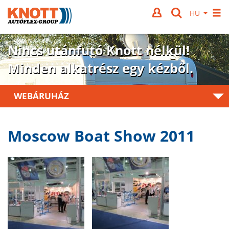
Nincs utánfutó Knott nélkül!
Minden alkatrész egy kézből.
WEBÁRUHÁZ
Moscow Boat Show 2011