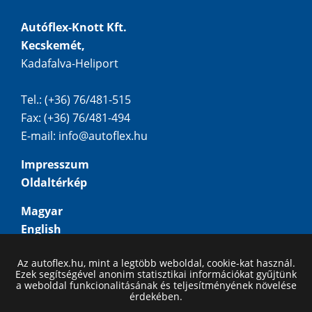
Autóflex-Knott Kft.
Kecskemét,
Kadafalva-Heliport
Tel.: (+36) 76/481-515
Fax: (+36) 76/481-494
E-mail:
info@autoflex.hu
Impresszum
Oldaltérkép
Magyar
English
Deutsch
Az autoflex.hu, mint a legtöbb weboldal, cookie-kat használ.
Русский
Ezek segítségével anonim statisztikai információkat gyűjtünk
a weboldal funkcionalitásának és teljesítményének növelése
érdekében.