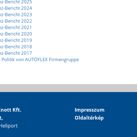
nz-Bericht
2025
nz-Bericht
2024
nz-Bericht
2023
nz-Bericht
2022
enz-Bericht 2021
enz-Bericht 2020
enz-Bericht 2019
enz-Bericht 2018
enz-Bericht 2017
te Politik von AUTÓFLEX Firmengruppe
nott Kft.
Impresszum
t,
Oldaltérkép
Heliport