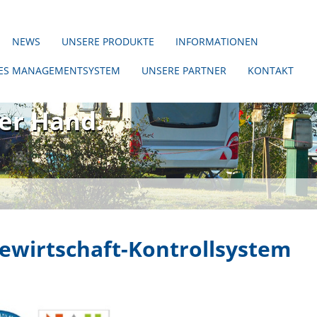
NEWS
UNSERE PRODUKTE
INFORMATIONEN
TES MANAGEMENTSYSTEM
UNSERE PARTNER
KONTAKT
er ohne uns!
ner Hand.
ewirtschaft-Kontrollsystem