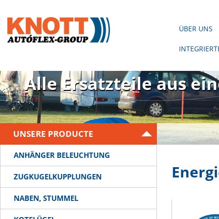
ÜBER UNS
INTEGRIER
Es gibt keinen Anhäng
Alle Ersatzteile aus ei
UNSERE PRODUCTE
ANHÄNGER BELEUCHTUNG
Energi
ZUGKUGELKUPPLUNGEN
NABEN, STUMMEL