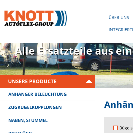
ÜBER UNS
INTEGRIER
Es gibt keinen Anhäng
Alle Ersatzteile aus ei
UNSERE PRODUCTE
ANHÄNGER BELEUCHTUNG
Anhän
ZUGKUGELKUPPLUNGEN
NABEN, STUMMEL
Bügel