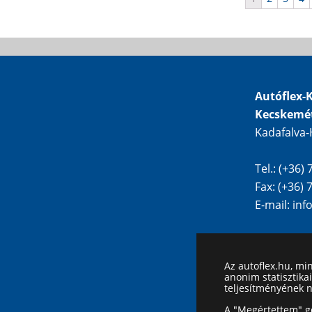
Autóflex-K
Kecskemé
Kadafalva-
Tel.: (+36)
Fax: (+36)
E-mail:
inf
Az autoflex.hu, mi
anonim statisztika
teljesítményének 
A "Megértettem" go