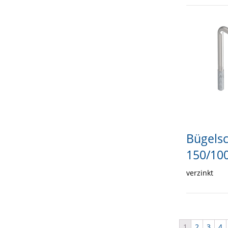
Bügels
150/10
verzinkt
1
2
3
4