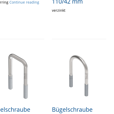
110/42 mm
urring
Continue reading
verzinkt
elschraube
Bügelschraube