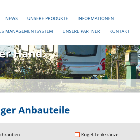
NEWS
UNSERE PRODUKTE
INFORMATIONEN
TES MANAGEMENTSYSTEM
UNSERE PARTNER
KONTAKT
er ohne uns!
ner Hand.
ger Anbauteile
schrauben
Kugel-Lenkkränze