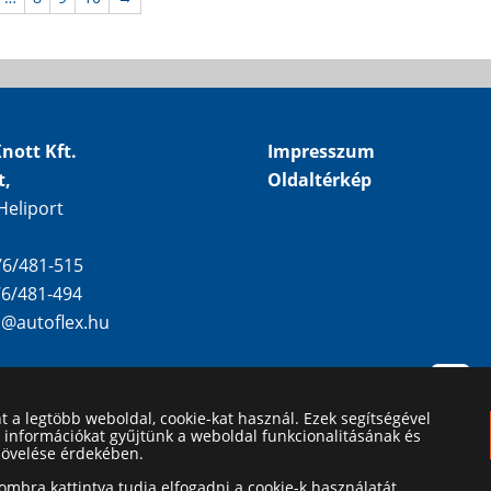
nott Kft.
Impresszum
t,
Oldaltérkép
Heliport
 76/481-515
 76/481-494
o@autoflex.hu
nt a legtöbb weboldal, cookie-kat használ. Ezek segítségével
i információkat gyűjtünk a weboldal funkcionalitásának és
növelése érdekében.
mbra kattintva tudja elfogadni a cookie-k használatát.