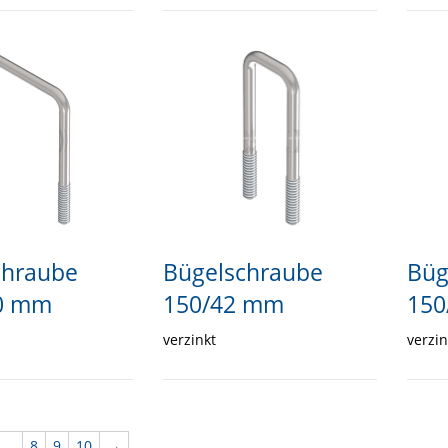
chraube
Bügelschraube
Büg
0 mm
150/42 mm
150
verzinkt
verzin
…
8
9
10
→