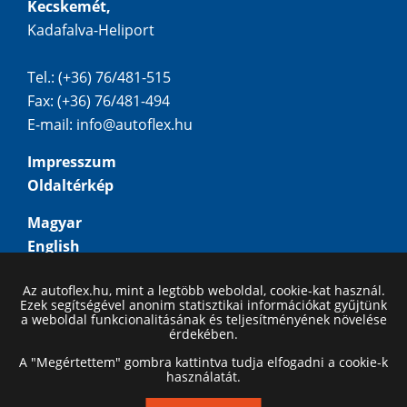
Kecskemét,
Kadafalva-Heliport
Tel.: (+36) 76/481-515
Fax: (+36) 76/481-494
E-mail:
info@autoflex.hu
Impresszum
Oldaltérkép
Magyar
English
Deutsch
Az autoflex.hu, mint a legtöbb weboldal, cookie-kat használ.
Русский
Ezek segítségével anonim statisztikai információkat gyűjtünk
a weboldal funkcionalitásának és teljesítményének növelése
érdekében.
A "Megértettem" gombra kattintva tudja elfogadni a cookie-k
használatát.