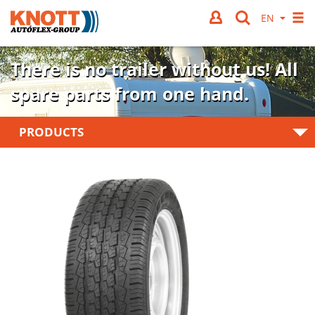
There is no trailer without us!
All
spare parts from one hand.
PRODUCTS