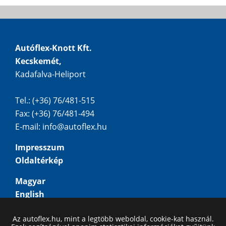
Autóflex-Knott Kft.
Kecskemét,
Kadafalva-Heliport
Tel.: (+36) 76/481-515
Fax: (+36) 76/481-494
E-mail:
info@autoflex.hu
Impresszum
Oldaltérkép
Magyar
English
Deutsch
Az autoflex.hu, mint a legtöbb weboldal, cookie-kat használ.
Русский