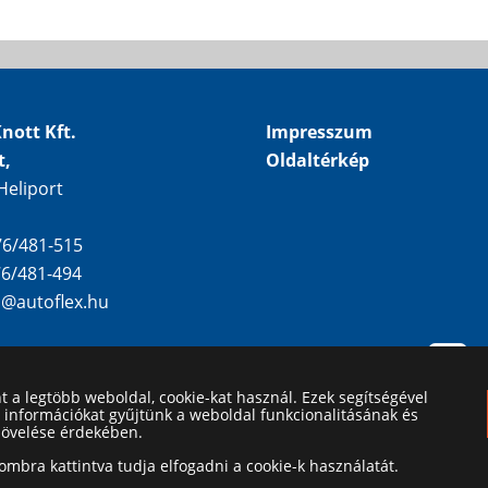
nott Kft.
Impresszum
t,
Oldaltérkép
Heliport
 76/481-515
 76/481-494
o@autoflex.hu
nt a legtöbb weboldal, cookie-kat használ. Ezek segítségével
i információkat gyűjtünk a weboldal funkcionalitásának és
növelése érdekében.
mbra kattintva tudja elfogadni a cookie-k használatát.