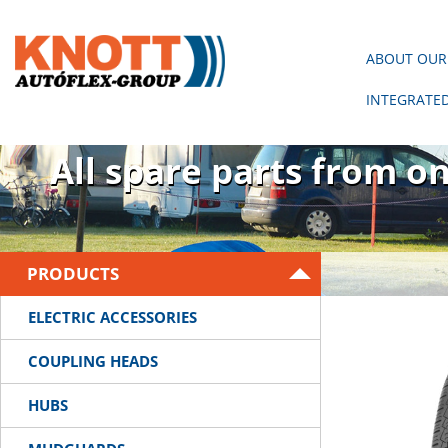
ABOUT OUR
INTEGRATE
There is no trailer wit
All spare parts from o
PRODUCTS
ELECTRIC ACCESSORIES
COUPLING HEADS
HUBS