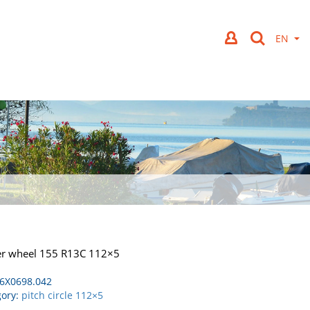
ler wheel 155 R13C 112×5
6X0698.042
gory:
pitch circle 112×5