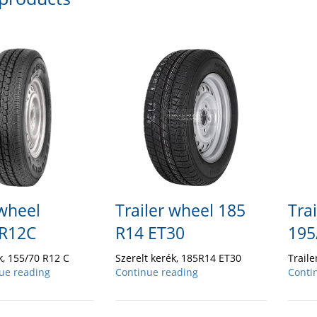
 wheel
Trailer wheel 185
Tra
 R12C
R14 ET30
195
k, 155/70 R12 C
Szerelt kerék, 185R14 ET30
Trail
ue reading
Continue reading
Conti