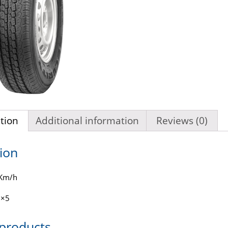
tion
Additional information
Reviews (0)
ion
 Km/h
2×5
 products