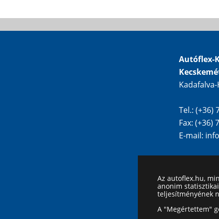
Autóflex-K
Kecskemé
Kadafalva-
Tel.: (+36)
Fax: (+36)
E-mail:
inf
Az autoflex.hu, mi
anonim statisztika
teljesítményének 
A "Megértettem" go