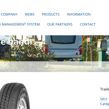
 COMPANY
NEWS
PRODUCTS
INFORMATION
D MANAGEMENT SYSTEM
OUR PARTNERS
CONTACT
hout us!
ne hand.
Trai
SKU:
Cate