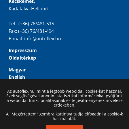
Kecskemét,
Kadafalva-Heliport
Tel.: (+36) 76/481-515
Fax: (+36) 76/481-494
E-mail:
info@autoflex.hu
Impresszum
Oldaltérkép
Magyar
English
Deutsch
Az autoflex.hu, mint a legtöbb weboldal, cookie-kat használ.
Русский
Ezek segítségével anonim statisztikai információkat gyűjtünk
a weboldal funkcionalitásának és teljesítményének növelése
érdekében.
A "Megértettem" gombra kattintva tudja elfogadni a cookie-k
használatát.