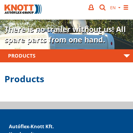
There is no trailer without us!
All
spare parts from one hand.
PRODUCTS
Products
Autóflex-Knott Kft.