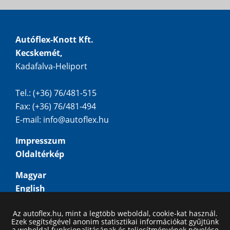
Autóflex-Knott Kft.
Kecskemét,
Kadafalva-Heliport
Tel.: (+36) 76/481-515
Fax: (+36) 76/481-494
E-mail:
info@autoflex.hu
Impresszum
Oldaltérkép
Magyar
English
Deutsch
Az autoflex.hu, mint a legtöbb weboldal, cookie-kat használ.
Русский
Ezek segítségével anonim statisztikai információkat gyűjtünk
a weboldal funkcionalitásának és teljesítményének növelése