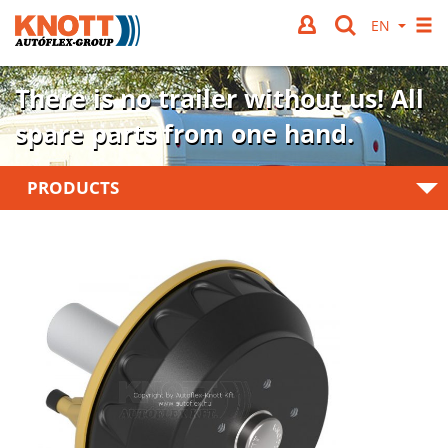
There is no trailer without us!
All
spare parts from one hand.
PRODUCTS