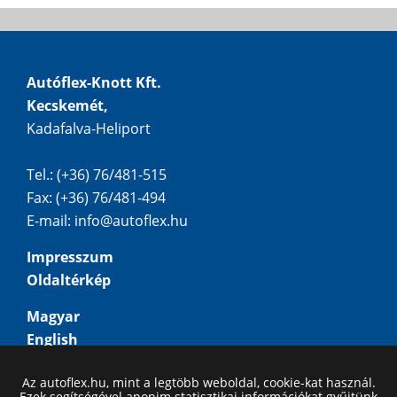
Autóflex-Knott Kft.
Kecskemét,
Kadafalva-Heliport
Tel.: (+36) 76/481-515
Fax: (+36) 76/481-494
E-mail:
info@autoflex.hu
Impresszum
Oldaltérkép
Magyar
English
Deutsch
Az autoflex.hu, mint a legtöbb weboldal, cookie-kat használ.
Русский
Ezek segítségével anonim statisztikai információkat gyűjtünk