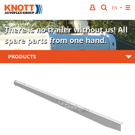
There is no trailer without us!
All
spare parts from one hand.
PRODUCTS