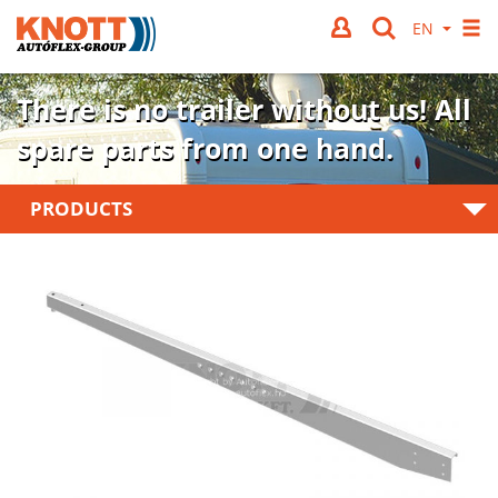
There is no trailer without us!
All
spare parts from one hand.
PRODUCTS