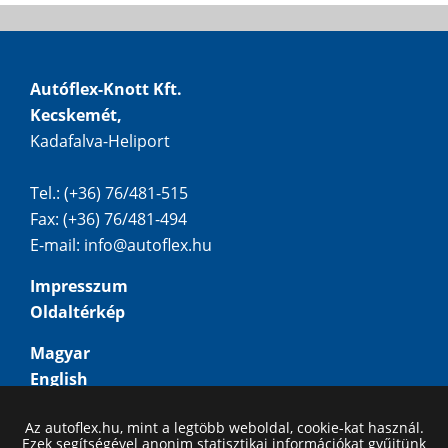
Autóflex-Knott Kft.
Kecskemét,
Kadafalva-Heliport
Tel.: (+36) 76/481-515
Fax: (+36) 76/481-494
E-mail:
info@autoflex.hu
Impresszum
Oldaltérkép
Magyar
English
Deutsch
Az autoflex.hu, mint a legtöbb weboldal, cookie-kat használ.
Русский
Ezek segítségével anonim statisztikai információkat gyűjtünk