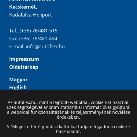
Kecskemét,
Kadafalva-Heliport
Tel.: (+36) 76/481-515
Fax: (+36) 76/481-494
E-mail:
info@autoflex.hu
Impresszum
Oldaltérkép
Magyar
English
Deutsch
Az autoflex.hu, mint a legtöbb weboldal, cookie-kat használ.
Русский
Ezek segítségével anonim statisztikai információkat gyűjtünk
a weboldal funkcionalitásának és teljesítményének növelése
érdekében.
A "Megértettem" gombra kattintva tudja elfogadni a cookie-k
használatát.