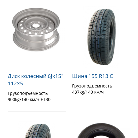
Диск колесный 6Jx15″
Шина 155 R13 C
112×5
Грузоподъемность
437kg/140 км/ч
Грузоподъемность
900kg/140 км/ч ET30