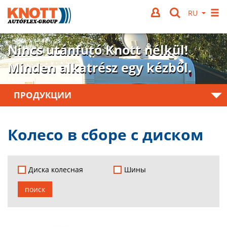
Nincs utánfutó Knott nélkül!
Minden alkatrész egy kézből.
ПРОДУКЦИИ
Колесо в сборе с диском
Диска колесная
Шины
поиск