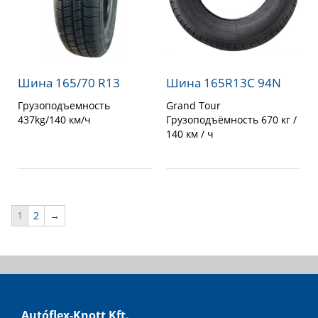
Шина 165/70 R13
Шина 165R13C 94N
Грузоподъемность
Grand Tour
437kg/140 км/ч
Грузоподъёмность 670 кг /
140 км / ч
1
2
→
Autóflex-Knott Kft.