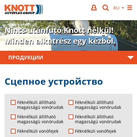
Nincs utánfutó Knott nélkül!
Minden alkatrész egy kézből.
ПРОДУКЦИИ
Сцепное устройство
Féknélküli állítható
Féknélküli állítható
magasságú vonórudak
magasságú vonórudak
Féknélküli állítható
Féknélküli állítható
magasságú vonórudak
magasságú vonórudak
Féknélküli vonófejek
Féknélküli vonófejek