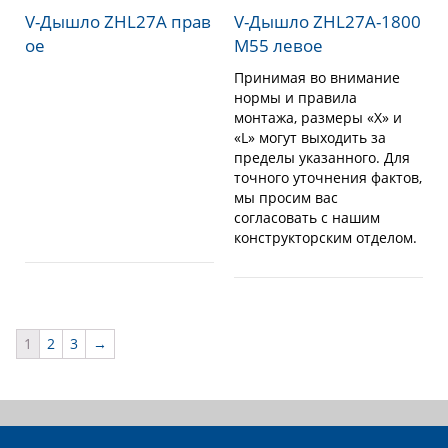
V-Дышло ZHL27A прав
V-Дышло ZHL27A-1800
ое
M55 левое
Принимая во внимание
нормы и правила
монтажа, размеры «X» и
«L» могут выходить за
пределы указанного. Для
точного уточнения фактов,
мы просим вас
согласовать с нашим
конструкторским отделом.
1
2
3
→