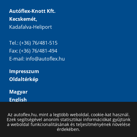
Autóflex-Knott Kft.
Kecskemét,
Kadafalva-Heliport
Tel.: (+36) 76/481-515
Fax: (+36) 76/481-494
E-mail:
info@autoflex.hu
Impresszum
Oldaltérkép
Magyar
English
Deutsch
Az autoflex.hu, mint a legtöbb weboldal, cookie-kat használ.
Русский
Ezek segítségével anonim statisztikai információkat gyűjtünk
a weboldal funkcionalitásának és teljesítményének növelése
érdekében.