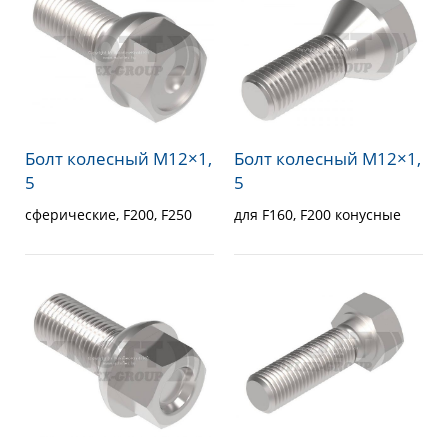
Болт колесный M12×1,
Болт колесный M12×1,
5
5
для F160, F200 конусные
сферические, F200, F250