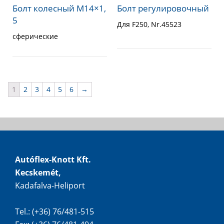
Болт колесный M14×1,
Болт регулировочный
5
Для F250, Nr.45523
сферические
1
2
3
4
5
6
→
Autóflex-Knott Kft.
Kecskemét,
Kadafalva-Heliport
Tel.: (+36) 76/481-515