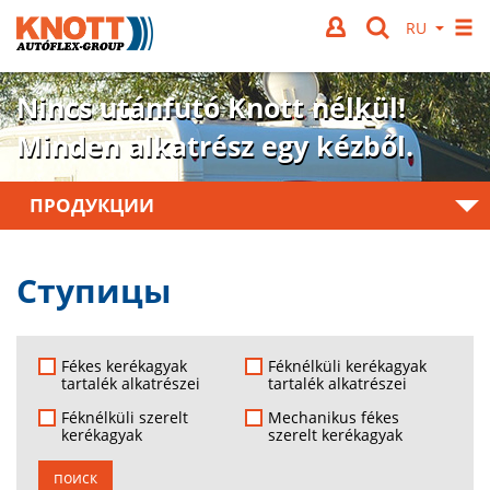
Nincs utánfutó Knott nélkül!
Minden alkatrész egy kézből.
ПРОДУКЦИИ
Ступицы
Fékes kerékagyak
Féknélküli kerékagyak
tartalék alkatrészei
tartalék alkatrészei
Féknélküli szerelt
Mechanikus fékes
kerékagyak
szerelt kerékagyak
поиск