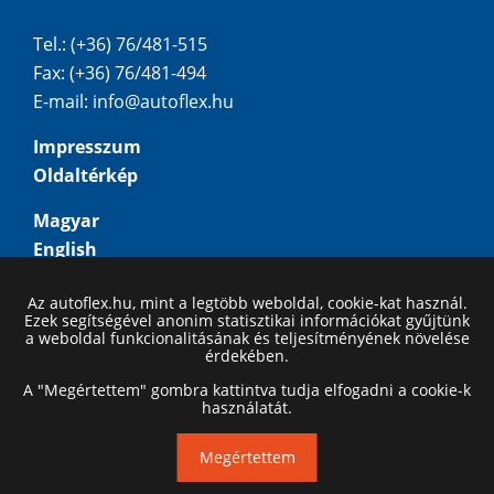
Tel.: (+36) 76/481-515
Fax: (+36) 76/481-494
E-mail:
info@autoflex.hu
Impresszum
Oldaltérkép
Magyar
English
Deutsch
Az autoflex.hu, mint a legtöbb weboldal, cookie-kat használ.
Русский
Ezek segítségével anonim statisztikai információkat gyűjtünk
a weboldal funkcionalitásának és teljesítményének növelése
érdekében.
A "Megértettem" gombra kattintva tudja elfogadni a cookie-k
használatát.
Megértettem