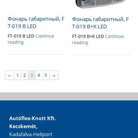
Фонарь габаритный, F
Фонарь габаритный, F
T-019 B LED
T-019 B+K LED
FT-019 B LED
Continue
FT-019 B+K LED
Continue
reading
reading
←
1
2
3
4
5
→
Autóflex-Knott Kft.
Kecskemét,
Kadafalva-Heliport