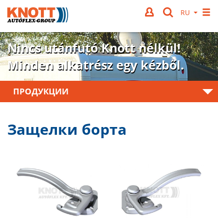
Nincs utánfutó Knott nélkül!
Minden alkatrész egy kézből.
ПРОДУКЦИИ
Защелки борта