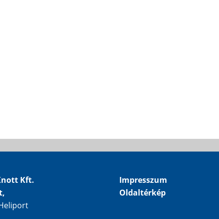
nott Kft.
Impresszum
t,
Oldaltérkép
Heliport