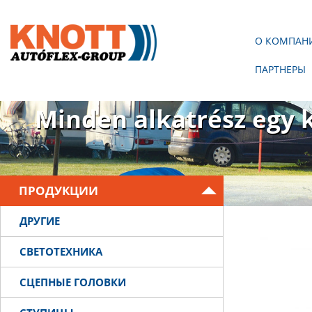
О КОМПАН
ПАРТНЕРЫ
Nincs utánfutó Knott n
Minden alkatrész egy 
ПРОДУКЦИИ
ДРУГИЕ
СВЕТОТЕХНИКА
СЦЕПНЫЕ ГОЛОВКИ